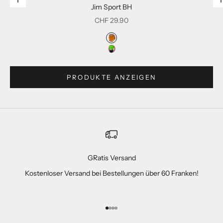
Optionen auswählen
Jim Sport BH
Angebot
CHF 29.90
Farbe
Peachy Orange
Lime Green
PRODUKTE ANZEIGEN
GRatis Versand
Kostenloser Versand bei Bestellungen über 60 Franken!
Gehe zu Element 1
Gehe zu Element 2
Gehe zu Element 3
Gehe zu Element 4