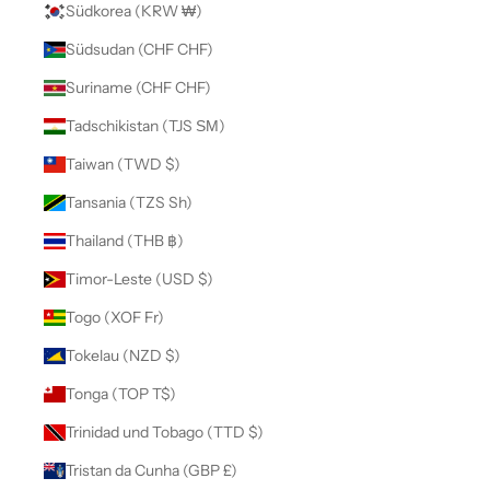
Südkorea (KRW ₩)
Südsudan (CHF CHF)
Suriname (CHF CHF)
Tadschikistan (TJS ЅМ)
Taiwan (TWD $)
Tansania (TZS Sh)
Thailand (THB ฿)
Timor-Leste (USD $)
Togo (XOF Fr)
Tokelau (NZD $)
Tonga (TOP T$)
Trinidad und Tobago (TTD $)
Tristan da Cunha (GBP £)