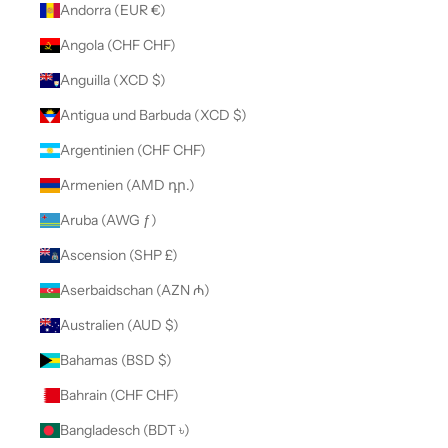
Andorra (EUR €)
Angola (CHF CHF)
Anguilla (XCD $)
Antigua und Barbuda (XCD $)
Argentinien (CHF CHF)
Armenien (AMD դր.)
Aruba (AWG ƒ)
Ascension (SHP £)
Aserbaidschan (AZN ₼)
Australien (AUD $)
Bahamas (BSD $)
Bahrain (CHF CHF)
Bangladesch (BDT ৳)