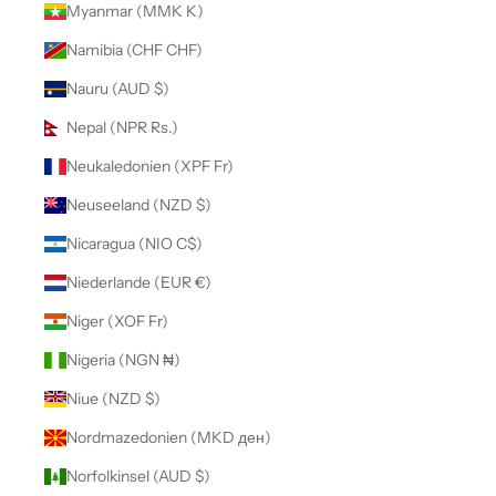
Myanmar (MMK K)
Namibia (CHF CHF)
Nauru (AUD $)
Nepal (NPR Rs.)
Neukaledonien (XPF Fr)
Neuseeland (NZD $)
Nicaragua (NIO C$)
Niederlande (EUR €)
Niger (XOF Fr)
Nigeria (NGN ₦)
Niue (NZD $)
Nordmazedonien (MKD ден)
Norfolkinsel (AUD $)