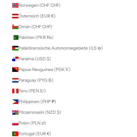
Norwegen (CHF CHF)
Österreich (EUR €)
Oman (CHF CHF)
Pakistan (PKR ₨)
Palästinensische Autonomiegebiete (ILS ₪)
Panama (USD $)
Papua-Neuguinea (PGK K)
Paraguay (PYG ₲)
Peru (PEN S/)
Philippinen (PHP ₱)
Pitcairninseln (NZD $)
Polen (PLN zł)
Portugal (EUR €)