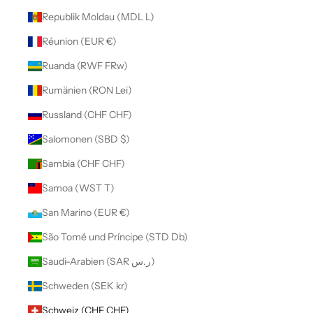
Republik Moldau (MDL L)
Réunion (EUR €)
Ruanda (RWF FRw)
Rumänien (RON Lei)
Russland (CHF CHF)
Salomonen (SBD $)
Sambia (CHF CHF)
Samoa (WST T)
San Marino (EUR €)
São Tomé und Príncipe (STD Db)
Saudi-Arabien (SAR ر.س)
Schweden (SEK kr)
Schweiz (CHF CHF)