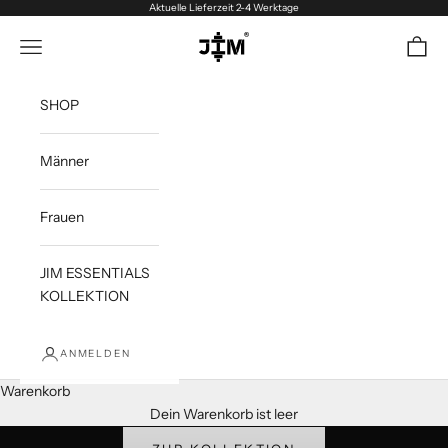
Zum Inhalt springen
Aktuelle Lieferzeit 2-4 Werktage
We wear Jim
Menü
Waren
SHOP
Männer
Frauen
JIM ESSENTIALS
KOLLEKTION
ANMELDEN
Warenkorb
WE Wear jim
Dein Warenkorb ist leer
Essentials Kollektion