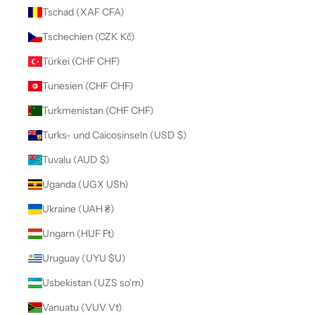
Tschad (XAF CFA)
Tschechien (CZK Kč)
Türkei (CHF CHF)
Tunesien (CHF CHF)
Turkmenistan (CHF CHF)
Turks- und Caicosinseln (USD $)
Tuvalu (AUD $)
Uganda (UGX USh)
Ukraine (UAH ₴)
Ungarn (HUF Ft)
Uruguay (UYU $U)
Usbekistan (UZS so'm)
Vanuatu (VUV Vt)