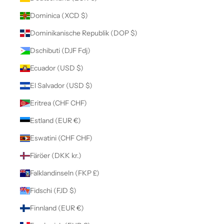
Dominica (XCD $)
Dominikanische Republik (DOP $)
Dschibuti (DJF Fdj)
Ecuador (USD $)
El Salvador (USD $)
Eritrea (CHF CHF)
Estland (EUR €)
Eswatini (CHF CHF)
Färöer (DKK kr.)
Falklandinseln (FKP £)
Fidschi (FJD $)
Finnland (EUR €)