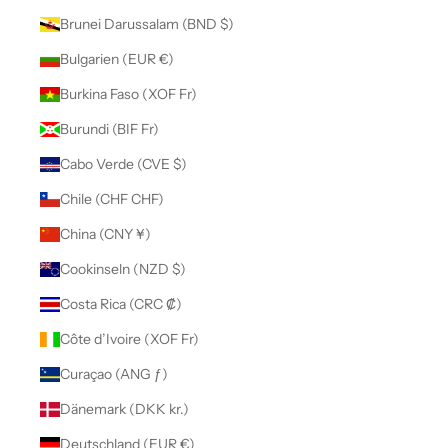
Brunei Darussalam (BND $)
Bulgarien (EUR €)
Burkina Faso (XOF Fr)
Burundi (BIF Fr)
Cabo Verde (CVE $)
Chile (CHF CHF)
China (CNY ¥)
Cookinseln (NZD $)
Costa Rica (CRC ₡)
Côte d’Ivoire (XOF Fr)
Curaçao (ANG ƒ)
Dänemark (DKK kr.)
Deutschland (EUR €)