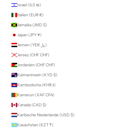
Israel (ILS ₪)
Italien (EUR €)
Jamaika (JMD $)
Japan (JPY ¥)
Jemen (YER ﷼)
Jersey (CHF CHF)
Jordanien (CHF CHF)
Kaimaninseln (KYD $)
Kambodscha (KHR ៛)
Kamerun (XAF CFA)
Kanada (CAD $)
Karibische Niederlande (USD $)
Kasachstan (KZT ₸)