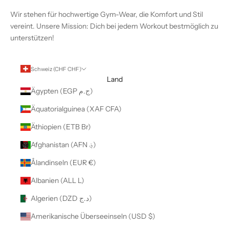
Wir stehen für hochwertige Gym-Wear, die Komfort und Stil
vereint. Unsere Mission: Dich bei jedem Workout bestmöglich zu
unterstützen!
Schweiz (CHF CHF)
Land
Ägypten (EGP ج.م)
Äquatorialguinea (XAF CFA)
Äthiopien (ETB Br)
Afghanistan (AFN ؋)
Ålandinseln (EUR €)
Albanien (ALL L)
Algerien (DZD د.ج)
Amerikanische Überseeinseln (USD $)