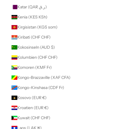
Katar (QAR ر.ق)
Kenia (KES KSh)
Kirgisistan (KGS som)
Kiribati (CHF CHF)
Kokosinseln (AUD $)
Kolumbien (CHF CHF)
Komoren (KMF Fr)
Kongo-Brazzaville (XAF CFA)
Kongo-Kinshasa (CDF Fr)
Kosovo (EUR €)
Kroatien (EUR €)
Kuwait (CHF CHF)
Laos (LAK ₭)