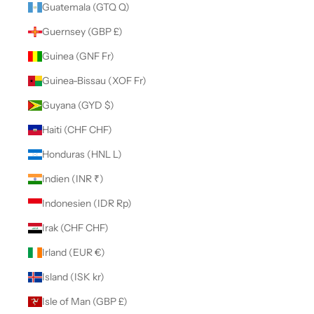
Guatemala (GTQ Q)
Guernsey (GBP £)
Guinea (GNF Fr)
Guinea-Bissau (XOF Fr)
Guyana (GYD $)
Haiti (CHF CHF)
Honduras (HNL L)
Indien (INR ₹)
Indonesien (IDR Rp)
Irak (CHF CHF)
Irland (EUR €)
Island (ISK kr)
Isle of Man (GBP £)